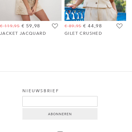
€ 59,98
€ 44,98
€ 119,95
€ 89,95
€
gen
Toevoegen
Toevoeg
JACKET JACQUARD
GILET CRUSHED
aan
aan
st
wenslijst
wenslijst
NIEUWSBRIEF
Sign Up for Our Newsletter:
ABONNEREN