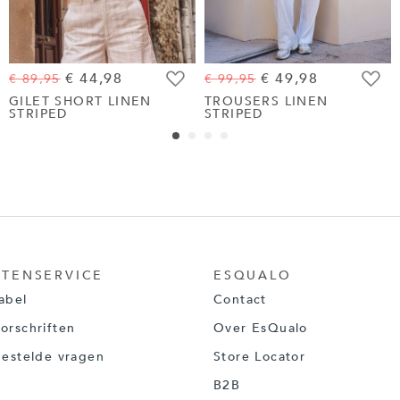
€ 44,98
€ 49,98
€ 89,95
€ 99,95
egen
Toevoegen
Toevoe
GILET SHORT LINEN
TROUSERS LINEN
STRIPED
STRIPED
aan
aan
jst
wenslijst
wenslij
NTENSERVICE
ESQUALO
abel
Contact
orschriften
Over EsQualo
gestelde vragen
Store Locator
B2B