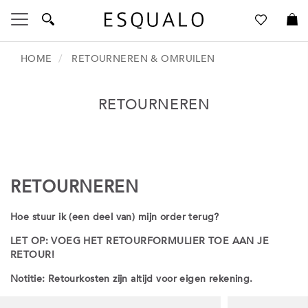
Toggle
Nav
HOME
RETOURNEREN & OMRUILEN
RETOURNEREN
Language
Talen
Inloggen
Create an Account
RETOURNEREN
Hoe stuur ik (een deel van) mijn order terug?
LET OP: VOEG HET RETOURFORMULIER TOE AAN JE
RETOUR!
Notitie: Retourkosten zijn altijd voor eigen rekening.