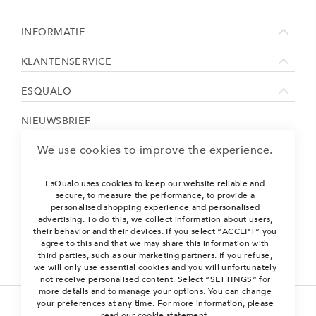
INFORMATIE
KLANTENSERVICE
ESQUALO
NIEUWSBRIEF
Sign Up for Our Newsletter:
We use cookies to improve the experience.
ABONNEREN
EsQualo uses cookies to keep our website reliable and
secure, to measure the performance, to provide a
personalised shopping experience and personalised
advertising. To do this, we collect information about users,
their behavior and their devices. If you select “ACCEPT” you
agree to this and that we may share this information with
third parties, such as our marketing partners. If you refuse,
we will only use essential cookies and you will unfortunately
not receive personalised content. Select “SETTINGS” for
more details and to manage your options. You can change
your preferences at any time. For more information, please
read our cookie statement.